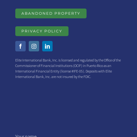
ABANDONED PROPERTY
PRIVACY POLICY
Elite International Bank, Inc. is licensed and regulated by the Office of the
Commissioner of Financial Institutions (OCIF) in Puerto Rico as an
International Financial Entity (license #IFE-05). Deposits with Elite
International Bank, Inc. are not insured by the FDIC.
Your name