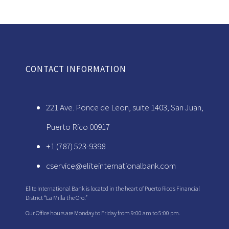
CONTACT INFORMATION
221 Ave. Ponce de Leon, suite 1403, San Juan,
Puerto Rico 00917
+1 (787) 523-9398
cservice@eliteinternationalbank.com
Elite International Bank is located in the heart of Puerto Rico’s Financial
District “La Milla the Oro.”
Our Office hours are Monday to Friday from 9:00 am to 5:00 pm.